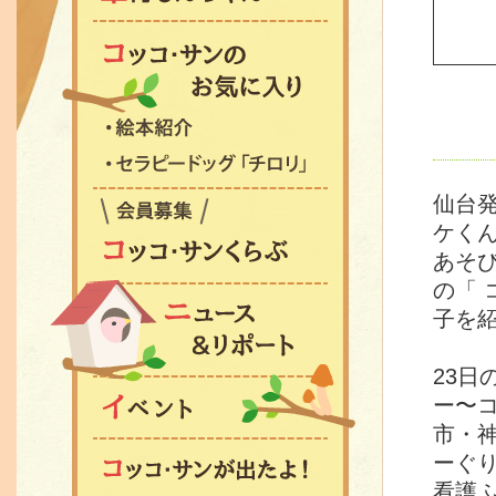
コッコ・サンのお気に
絵本紹介
セラピードッグ「チロ
仙台
コッコ・サンくらぶ会
ケくん
あそび
の「
ニュース&リポート
子を
23
イベント
ー〜
市・
ーぐ
コッコ・サンが出たよ
看護