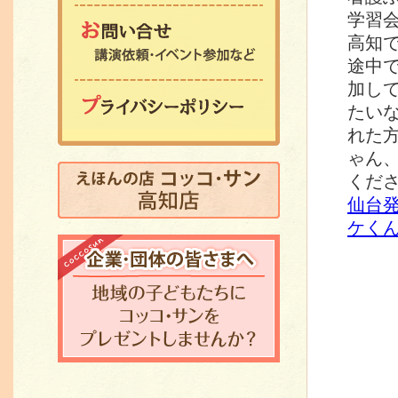
学習
お問い合わせ 講演依
高知
途中
加し
プライバシーポリシー
たい
れた
ゃん、
えほんの店 コッコ・
くだ
仙台
ケくん
企業・団体の皆さま