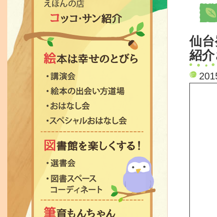
仙台
紹介
絵本は幸せのとびら
20
講演会
絵本の出会い方道場
おはなし会
スペシャルおはなし会
図書館を楽しくする！
選書会
図書スペース コーディ
筆育もんちゃん