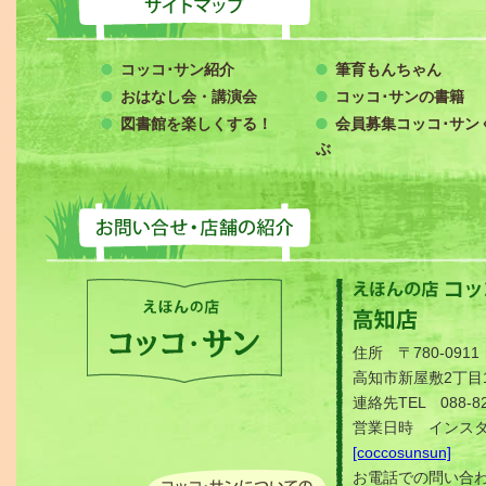
コッコ･サン紹介
筆育もんちゃん
おはなし会・講演会
コッコ･サンの書籍
図書館を楽しくする！
会員募集コッコ･サン
ぶ
絵本の店 コッコ・サン
住所 〒780-0911
高知市新屋敷2丁目1
連絡先TEL 088-82
営業日時 インス
[coccosunsun]
お電話での問い合