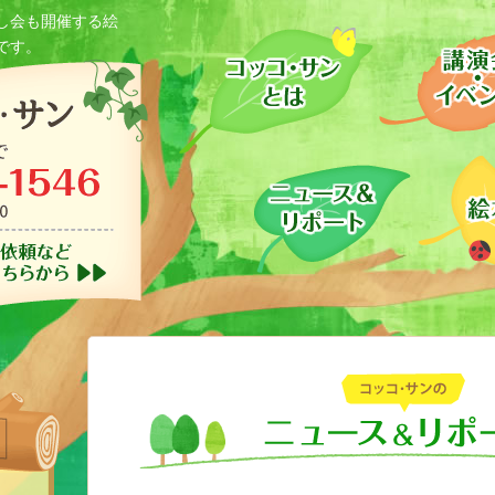
コッコサンとは
し会も開催する絵
です。
コッコ・サン
お問い合わせは
ニュース＆
イベント参加
コッコ・サンの活動
絵本の店 コッコ・サン紹介