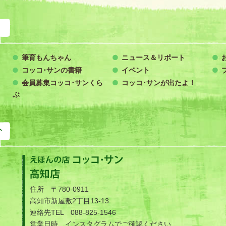
筆育もんちゃん
ニュース＆リポート
コッコ･サンの書籍
イベント
会員募集コッコ･サンくら
コッコ･サンが出たよ！
ぶ
絵本の店 コッコ・サン
えほんの店 コッコ・サン 高知店
住所 〒780-0911
高知市新屋敷2丁目13-13
連絡先TEL 088-825-1546
営業日時 インスタグラムでご確認ください