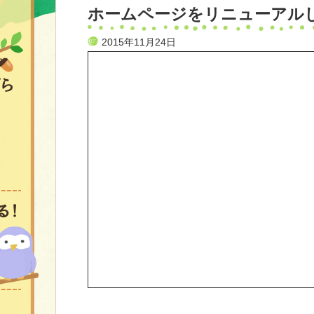
ホームページをリニューアル
2015年11月24日
絵本は幸せのとびら
講演会
絵本の出会い方道場
おはなし会
スペシャルおはなし会
図書館を楽しくする！
選書会
図書スペース コーディネート
筆育もんちゃん